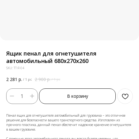
Ящик пенал для огнетушителя
автомобильный 680х270х260
SKU:
ТТ-Я-04
2 281
р.
2 900
р.
/
1 pc
/
1 pc
В корзину
Пенал ящик для огнетушителя автомобильный для грузовика – это отличное
решение для безопасности вашего транспортного средства. Изготовлен из
прочного пластика, данный пенал обеспечит надежное хранение огнетушителя
в вашем грузовике.
С помощью этого автомобильного пенала вы всегда будете уверены, что