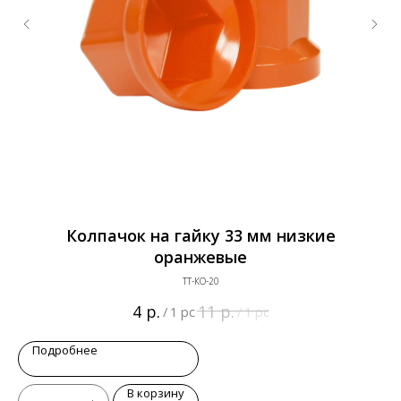
Колпачок на гайку 33 мм низкие
оранжевые
ТТ-КО-20
р.
р.
4
11
/
1 pc
/
1 pc
Подробнее
В корзину