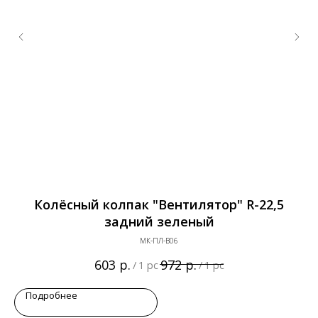
й
Колёсный колпак "Вентилятор" R-22,5
задний зеленый
МК-ПЛ-В06
р.
р.
603
972
/
1 pc
/
1 pc
Подробнее