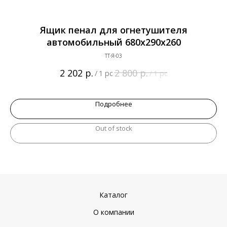
е
Ящик пенал для огнетушителя
автомобильный 680х290х260
ТТ-Я-03
р.
р.
2 202
2 800
/
1 pc
/
1 pc
Подробнее
Out of stock
Каталог
О компании