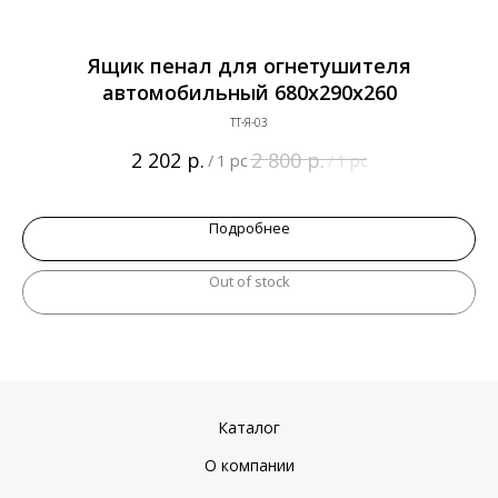
й
Ящик пенал для огнетушителя
автомобильный 680х290х260
ТТ-Я-03
р.
р.
2 202
2 800
/
1 pc
/
1 pc
Подробнее
Out of stock
Каталог
О компании