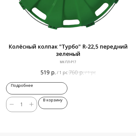
Колёсный колпак "Турбо" R-22,5 передний
зеленый
МК-ПЛ-Р17
р.
р.
519
760
/
1 pc
/
1 pc
Подробнее
В корзину