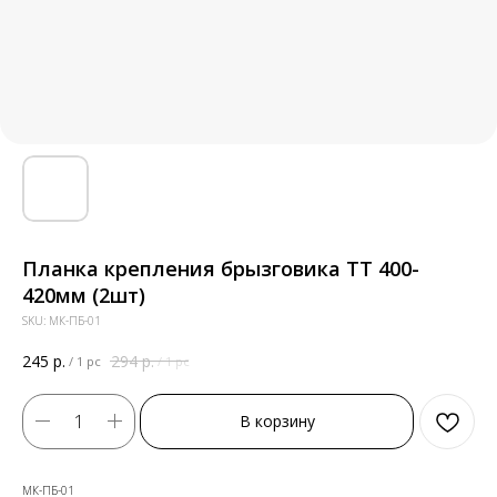
Планка крепления брызговика ТТ 400-
420мм (2шт)
SKU:
МК-ПБ-01
245
р.
294
р.
/
1 pc
/
1 pc
В корзину
МК-ПБ-01