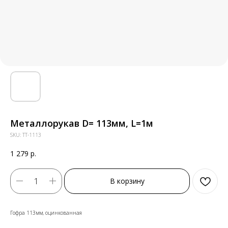
Металлорукав D= 113мм, L=1м
SKU:
ТТ-1113
1 279
р.
В корзину
Гофра 113мм, оцинкованная