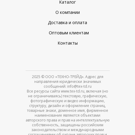
Каталог
О компании
Доставка и оплата
Оптовым клиентам
Контакты
2025
© ООО «ТЕХНО-ТРЕЙД». Адрес для
направления юридически значимых
сообщений: info@tex-td.ru
Все ресурсы сайта www.tex-td.ru, включая (но
не ограничиваясь) текстовую, графическую,
фотографическую и видео информацию,
структуру, дизайн и оформление страниц,
товарные знаки, доменное имя, фирменное
наименование являются объектами
авторского права и прав на интеллектуальную
собственность, защищены российским
законодательством и международными
соглашениями об охране авторских прав и