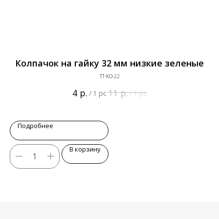
Колпачок на гайку 32 мм низкие зеленые
ТТ-КО-22
р.
р.
4
11
/
1 pc
/
1 pc
Подробнее
В корзину