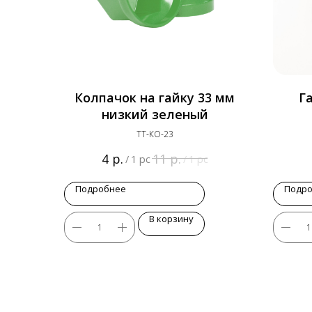
Колпачок на гайку 33 мм
Г
низкий зеленый
ТТ-КО-23
р.
р.
4
11
/
1 pc
/
1 pc
Подробнее
Подр
В корзину