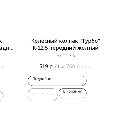
к
Колёсный колпак "Турбо"
задний
R-22,5 передний желтый
МК-ПЛ-Р18
р.
р.
519
760
 pc
/
1 pc
/
1 pc
Подробнее
В корзину