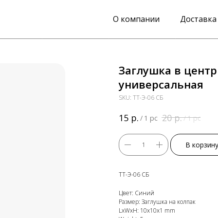
О компании
Доставка
Заглушка в центр
универсальная
SKU:
ТТ-Э-06 СБ
р.
р.
15
20
/
1 pc
/
1 pc
В корзин
ТТ-Э-06 СБ
Цвет: Синий
Размер: Заглушка на колпак
LxWxH: 10x10x1 mm