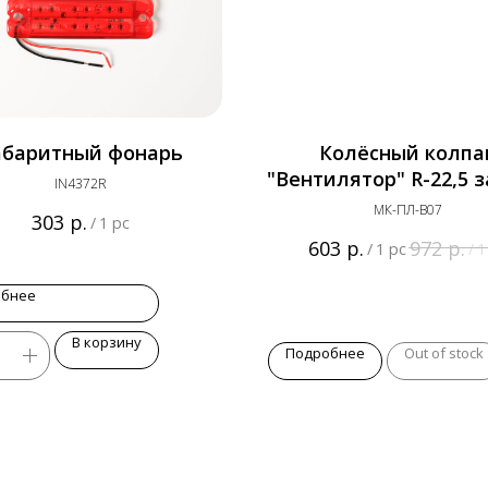
абаритный фонарь
Колёсный колпа
"Вентилятор" R-22,5 
IN4372R
желтый
МК-ПЛ-В07
р.
303
/
1 pc
р.
р.
603
972
/
1 pc
/
1
обнее
В корзину
Подробнее
Out of stock