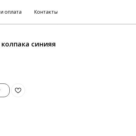
 и оплата
Контакты
 колпака синияя
у