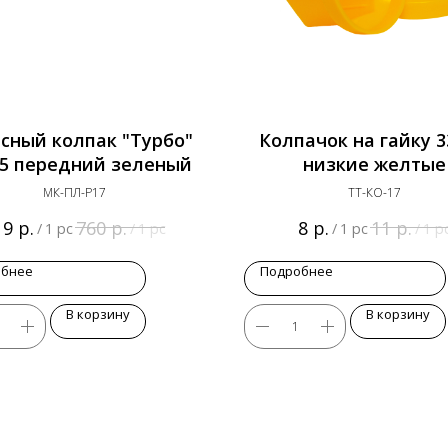
сный колпак "Турбо"
Колпачок на гайку 
,5 передний зеленый
низкие желтые
МК-ПЛ-Р17
ТТ-КО-17
р.
р.
р.
р.
19
760
8
11
/
1 pc
/
1 pc
/
1 pc
/
1 p
обнее
Подробнее
В корзину
В корзину