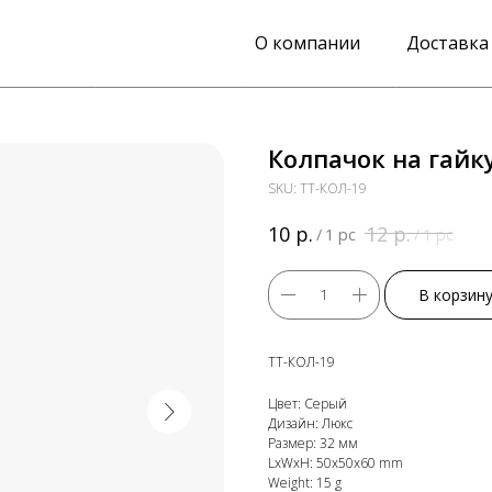
О компании
Доставка
Колпачок на гайк
SKU:
ТТ-КОЛ-19
р.
р.
10
12
/
1 pc
/
1 pc
В корзин
ТТ-КОЛ-19
Цвет: Серый
Дизайн: Люкс
Размер: 32 мм
LxWxH: 50x50x60 mm
Weight: 15 g