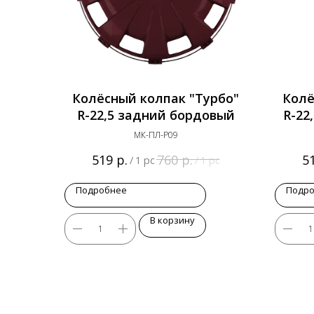
Колёсный колпак "Турбо"
Колё
R-22,5 задний бордовый
R-22
МК-ПЛ-Р09
р.
р.
519
760
5
/
1 pc
/
1 pc
Подробнее
Подр
В корзину