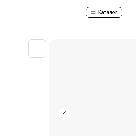
Каталог
Колесные колпаки
Ступичные колпаки
Колпачки на гайку
Упоры и кронштейны
Таблички и наклейки
Фонари и габариты
Баки для отопителя
Ящик огнетушителя
Опрыскиватели