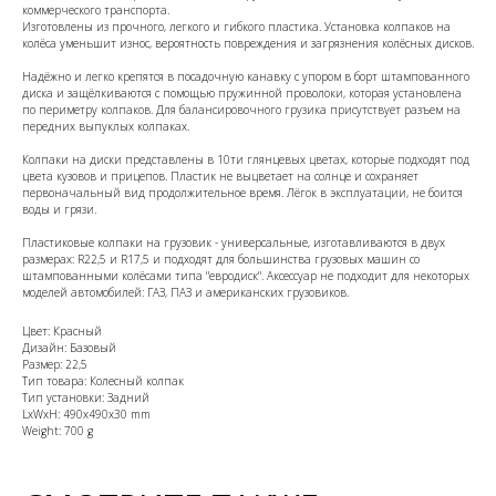
коммерческого транспорта.
Изготовлены из прочного, легкого и гибкого пластика. Установка колпаков на
колёса уменьшит износ, вероятность повреждения и загрязнения колёсных дисков.
Надёжно и легко крепятся в посадочную канавку с упором в борт штампованного
диска и защёлкиваются с помощью пружинной проволоки, которая установлена
по периметру колпаков. Для балансировочного грузика присутствует разъем на
передних выпуклых колпаках.
Колпаки на диски представлены в 10ти глянцевых цветах, которые подходят под
цвета кузовов и прицепов. Пластик не выцветает на солнце и сохраняет
первоначальный вид продолжительное время. Лёгок в эксплуатации, не боится
воды и грязи.
Пластиковые колпаки на грузовик - универсальные, изготавливаются в двух
размерах: R22,5 и R17,5 и подходят для большинства грузовых машин со
штампованными колёсами типа "евродиск". Аксессуар не подходит для некоторых
моделей автомобилей: ГАЗ, ПАЗ и американских грузовиков.
Цвет: Красный
Дизайн: Базовый
Размер: 22,5
Тип товара: Колесный колпак
Тип установки: Задний
LxWxH: 490x490x30 mm
Weight: 700 g