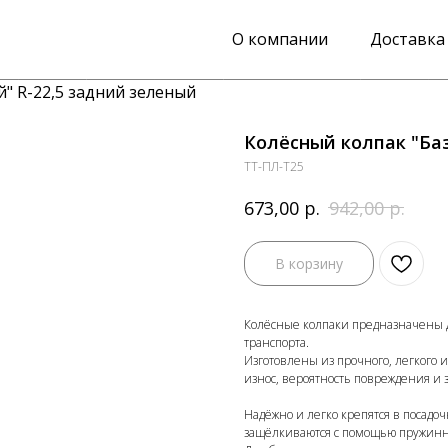
О компании
Доставка
" R-22,5 задний зеленый
Колёсный колпак "Ба
ТТ-ПЛ-Т25
р.
р.
673,00
942,00
В корзину
Колёсные колпаки предназначены д
транспорта.
Изготовлены из прочного, легкого и
износ, вероятность повреждения и 
Надёжно и легко крепятся в посадо
защёлкиваются с помощью пружинно