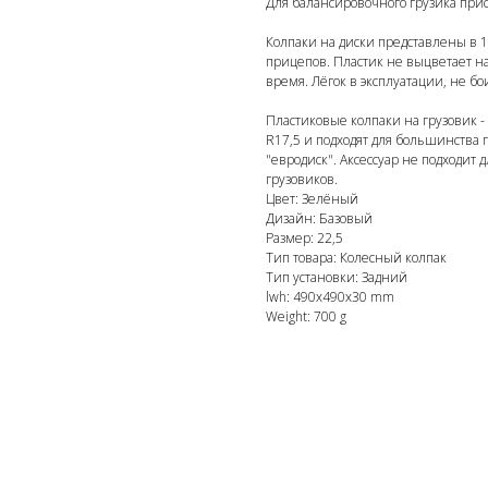
Для балансировочного грузика прис
Колпаки на диски представлены в 1
прицепов. Пластик не выцветает н
время. Лёгок в эксплуатации, не бои
Пластиковые колпаки на грузовик -
Новинки
R17,5 и подходят для большинства
"евродиск". Аксессуар не подходит
грузовиков.
Цвет: Зелёный
Дизайн: Базовый
Размер: 22,5
Тип товара: Колесный колпак
Тип установки: Задний
lwh: 490x490x30 mm
Weight: 700 g