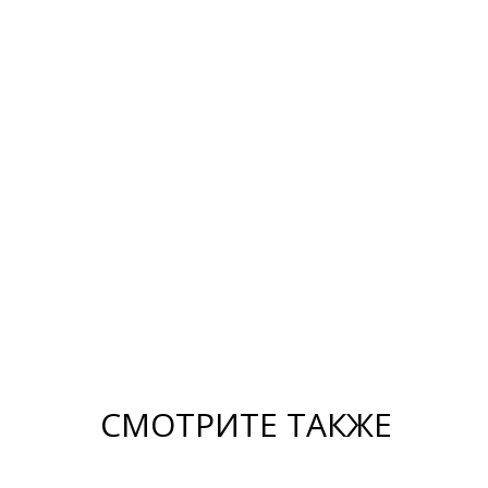
Аксессуары для
ГАЗелей NEXT
Металлорукава
Рукомойники
SALE %
СМОТРИТЕ ТАКЖЕ