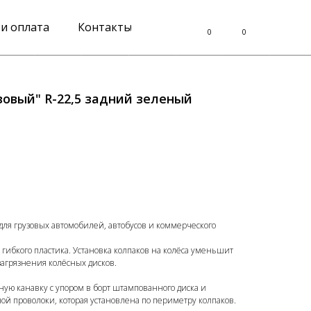
 и оплата
Контакты
0
0
зовый" R-22,5 задний зеленый
ля грузовых автомобилей, автобусов и коммерческого
 гибкого пластика. Установка колпаков на колёса уменьшит
загрязнения колёсных дисков.
чную канавку с упором в борт штампованного диска и
й проволоки, которая установлена по периметру колпаков.