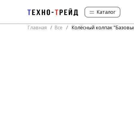
Каталог
Главная
/
Все
/
Колёсный колпак "Базовый
Колесные колпаки
Ступичные колпаки
Колпачки на гайку
Упоры и кронштейны
Таблички и наклейки
Фонари и габариты
Баки для отопителя
Ящик огнетушителя
Опрыскиватели