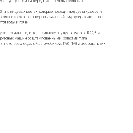
утствует разъем на передних выпуклых колпаках.
0ти глянцевых цветах, которые подходят под цвета кузовов и
а солнце и сохраняет первоначальный вид продолжительное
тся воды и грязи.
 универсальные, изготавливаются в двух размерах: R22,5 и
 сезона 2025!
 грузовых машин со штампованными колёсами типа
 для некоторых моделей автомобилей: ГАЗ, ПАЗ и американских