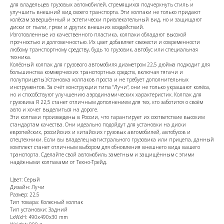
для владельцев грузовых автомобилей, стремящихся подчеркнуть стиль и
улучшить внешний вид своего транспорта. Эти колпаки не только придают
колёсам завершённый и эстетически привлекательный вид, но и защищают
диски от пыли, грязи и других внешних воздействий.
Изготовленные из качественного пластика, колпаки обладают высокой
прочностью и долговечностью. Их цвет добавляет свежести и современности
любому транспортному средству, будь то грузовик, автобус или специальная
техника.
Колёсный колпак для грузового автомобиля диаметром 22,5 дюйма подходит для
большинства коммерческих транспортных средств, включая тягачи и
полуприцепы.Установка колпаков проста и не требует дополнительных
инструментов. За счёт конструкции типа "Лучи", они не только украшают колёса,
но и способствуют улучшению аэродинамических характеристик. Колпак для
грузовика R 22,5 станет отличным дополнением для тех, кто заботится о своём
авто и хочет выделиться на дороге.
Эти колпаки произведены в России, что гарантирует их соответствие высоким
стандартам качества. Они идеально подойдут для установки на диски
европейских, российских и китайских грузовых автомобилей, автобусов и
спецтехники. Если вы владелец магистрального грузовика или прицепа, данный
комплект станет отличным выбором для обновления внешнего вида вашего
транспорта. Сделайте свой автомобиль заметным и защищённым с этими
надёжными колпаками от Техно-Трейд.
Цвет: Серый
Дизайн: Лучи
Размер: 22,5
Тип товара: Колесный колпак
Тип установки: Задний
LxWxH: 490x490x30 mm