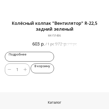
Колёсный колпак "Вентилятор" R-22,5
задний зеленый
МК-ПЛ-В06
р.
р.
603
972
/
1 pc
/
1 pc
Подробнее
В корзину
Каталог