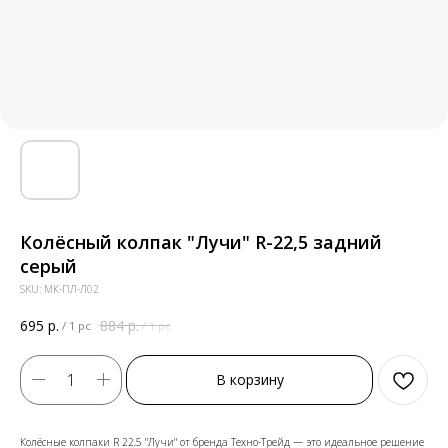
Колёсный колпак "Лучи" R-22,5 задний
серый
SKU:
МК-ПЛ-Л02
695
р.
884
р.
/
1 pc
/
1 pc
В корзину
Колёсные колпаки R 22,5 "Лучи" от бренда Техно-Трейд — это идеальное решение