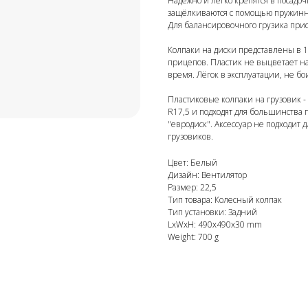
Надёжно и легко крепятся в посадо
защёлкиваются с помощью пружинно
Для балансировочного грузика прис
Колпаки на диски представлены в 1
прицепов. Пластик не выцветает н
время. Лёгок в эксплуатации, не бои
Новинки
Пластиковые колпаки на грузовик -
R17,5 и подходят для большинства
"евродиск". Аксессуар не подходит
грузовиков.
Цвет: Белый
Дизайн: Вентилятор
Размер: 22,5
Тип товара: Колесный колпак
Тип установки: Задний
LxWxH: 490x490x30 mm
Weight: 700 g