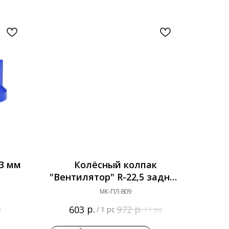
33 мм
Колёсный колпак
"Вентилятор" R-22,5 задний
бордовый
МК-ПЛ-В09
р.
р.
603
972
c
/
1 pc
/
1 pc