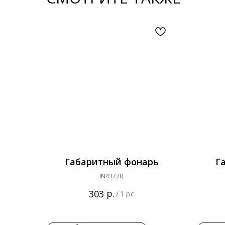
Габаритный фонарь
Г
IN4372R
р.
303
/
1 pc