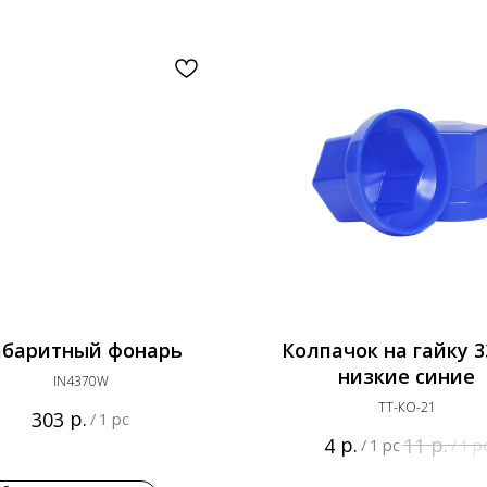
абаритный фонарь
Колпачок на гайку 
низкие синие
IN4370W
ТТ-КО-21
р.
303
/
1 pc
р.
р.
4
11
/
1 pc
/
1 p