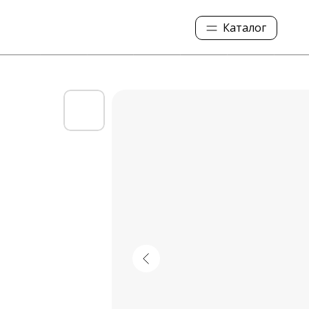
Каталог
Колесные колпаки
Ступичные колпаки
Колпачки на гайку
Упоры и кронштейны
Таблички и наклейки
Фонари и габариты
Баки для отопителя
Ящик огнетушителя
Опрыскиватели