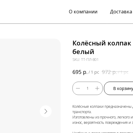
О компании
Доставка
Колёсный колпак 
белый
SKU:
ТТ-ПЛ-В01
р.
р.
695
972
/
1 pc
/
1 pc
В корзин
Колёсные колпаки предназначены д
транспорта.
Изготовлены из прочного, легкого и
износ, вероятность повреждения и 