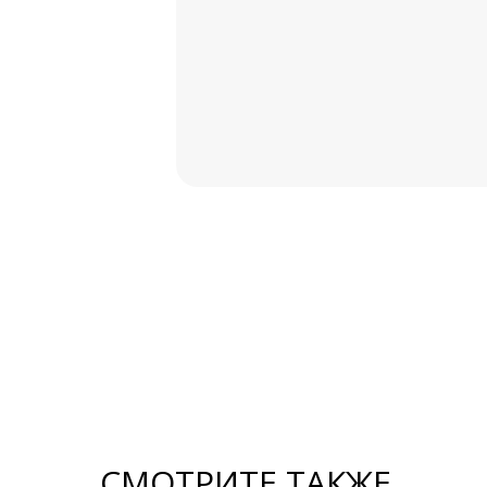
Аксессуары для
ГАЗелей NEXT
Металлорукава
Рукомойники
SALE %
СМОТРИТЕ ТАКЖЕ