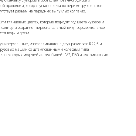
чную канавку с упором в борт штампованного диска и
й проволоки, которая установлена по периметру колпаков.
утствует разъем на передних выпуклых колпаках.
0ти глянцевых цветах, которые подходят под цвета кузовов и
а солнце и сохраняет первоначальный вид продолжительное
тся воды и грязи.
 сезона 2025!
 универсальные, изготавливаются в двух размерах: R22,5 и
 грузовых машин со штампованными колёсами типа
 для некоторых моделей автомобилей: ГАЗ, ПАЗ и американских