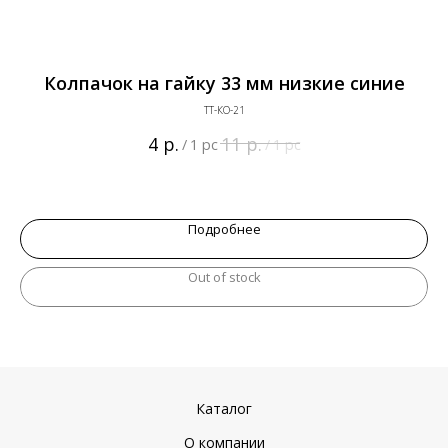
й
Колпачок на гайку 33 мм низкие синие
ТТ-КО-21
р.
р.
4
11
/
1 pc
/
1 pc
Подробнее
Out of stock
Каталог
О компании